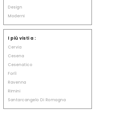
Design
Moderni
I più visti a :
Cervia
Cesena
Cesenatico
Forlì
Ravenna
Rimini
Santarcangelo Di Romagna