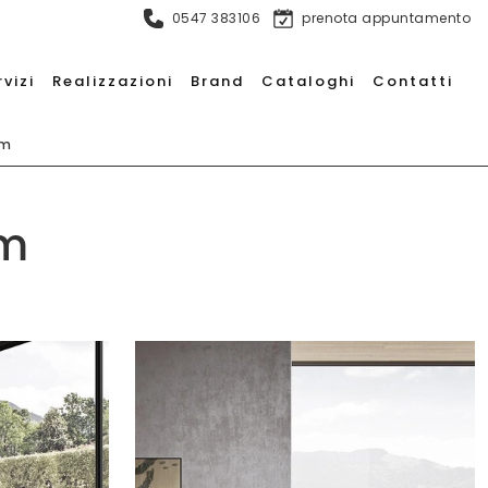
0547 383106
prenota appuntamento
rvizi
Realizzazioni
Brand
Cataloghi
Contatti
am
am