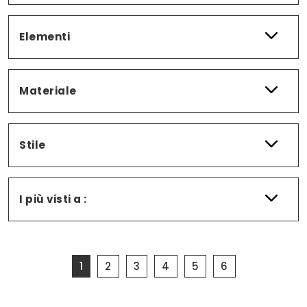
Elementi
Materiale
Stile
I più visti a :
1
2
3
4
5
6