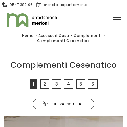
0547 383106
prenota appuntamento
Home
>
Accessori Casa
>
Complementi
>
Complementi Cesenatico
Complementi Cesenatico
1
2
3
4
5
6
FILTRA RISULTATI