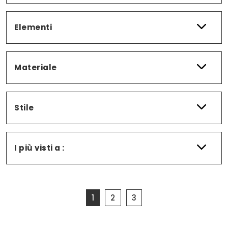
Elementi
Materiale
Stile
I più visti a :
1
2
3