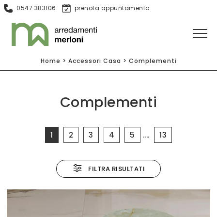
0547 383106
prenota appuntamento
Home
>
Accessori Casa
>
Complementi
Complementi
1
2
3
4
5
....
13
FILTRA RISULTATI