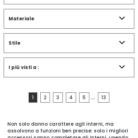
Materiale
Stile
I più visti a :
1
2
3
4
5
....
13
Non solo danno carattere agli interni, ma
assolvono a funzioni ben precise: solo i migliori
accessori sanno completare gli interni, unendo