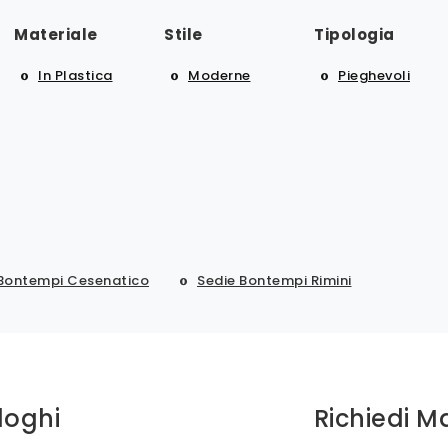
Materiale
Stile
Tipologia
In Plastica
Moderne
Pieghevoli
 Bontempi Cesenatico
Sedie Bontempi Rimini
loghi
Richiedi M