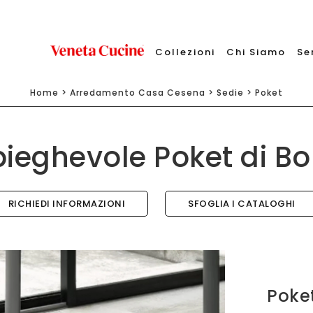
Collezioni
Chi Siamo
Se
Home
>
Arredamento Casa Cesena
>
Sedie
>
Poket
pieghevole Poket di B
RICHIEDI INFORMAZIONI
SFOGLIA I CATALOGHI
Poke