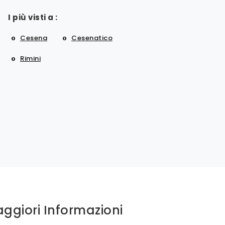
I più visti a :
Cesena
Cesenatico
Rimini
aggiori Informazioni