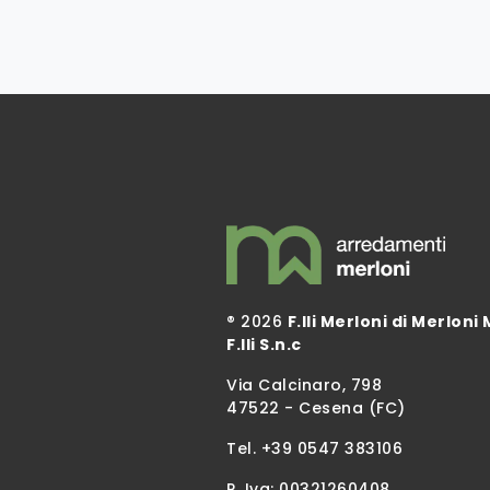
® 2026
F.lli Merloni di Merloni 
F.lli S.n.c
Via Calcinaro, 798
47522 - Cesena (FC)
Tel.
+39 0547 383106
P. Iva: 00321260408