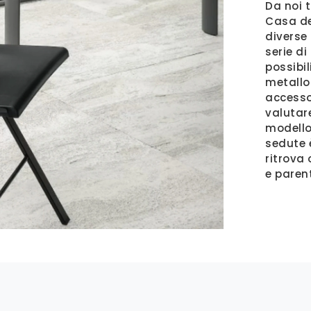
Da noi 
Casa de
diverse
serie di
possibili
metallo
accesso
valutare
modello
sedute è
ritrova
e parent