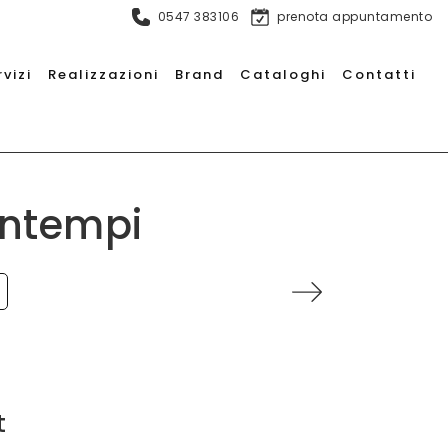
0547 383106
prenota appuntamento
rvizi
Realizzazioni
Brand
Cataloghi
Contatti
ontempi
t