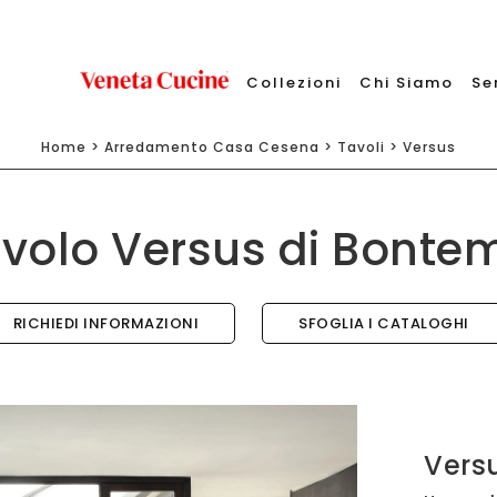
Collezioni
Chi Siamo
Se
Home
>
Arredamento Casa Cesena
>
Tavoli
>
Versus
volo Versus di Bonte
RICHIEDI INFORMAZIONI
SFOGLIA I CATALOGHI
Vers