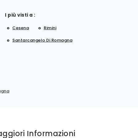
I più visti a :
Cesena
Rimini
Santarcangelo Di Romagna
agna
aggiori Informazioni