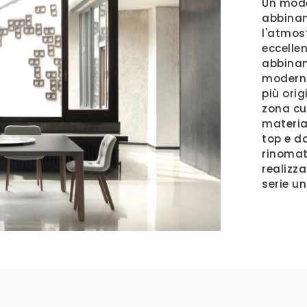
Un mode
abbinam
l'atmos
eccellen
abbinam
moderni,
più orig
zona cu
material
top e d
rinomat
realizza
serie u