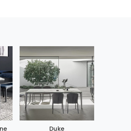
one
Duke