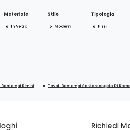
Materiale
Stile
Tipologia
In Vetro
Moderni
Fissi
i Bontempi Rimini
Tavoli Bontempi Santarcangelo Di Rom
loghi
Richiedi M