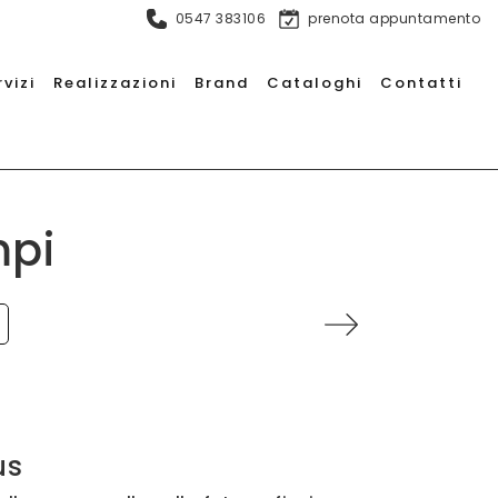
0547 383106
prenota appuntamento
rvizi
Realizzazioni
Brand
Cataloghi
Contatti
mpi
us