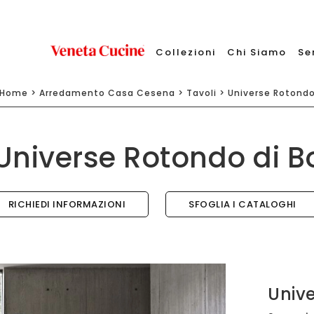
Collezioni
Chi Siamo
Se
Home
>
Arredamento Casa Cesena
>
Tavoli
>
Universe Rotond
Universe Rotondo di 
RICHIEDI INFORMAZIONI
SFOGLIA I CATALOGHI
Univ