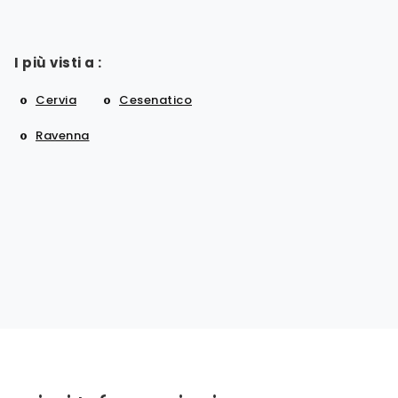
I più visti a :
Cervia
Cesenatico
Ravenna