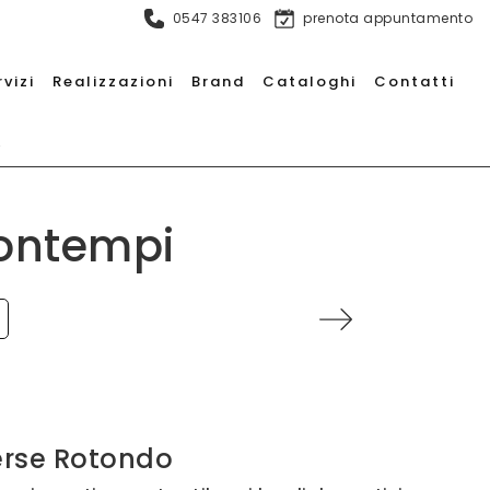
0547 383106
prenota appuntamento
rvizi
Realizzazioni
Brand
Cataloghi
Contatti
o
Bontempi
erse Rotondo