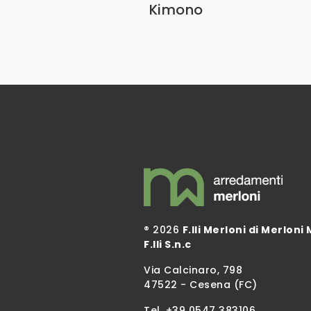
Kimono
® 2026
F.lli Merloni di Merloni 
F.lli S.n.c
Via Calcinaro, 798
47522 - Cesena (FC)
Tel.
+39 0547 383106