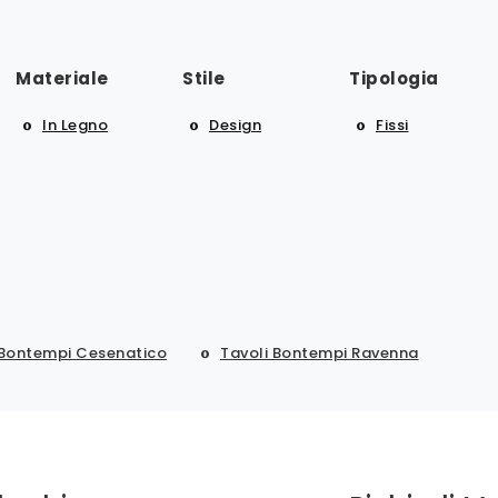
Materiale
Stile
Tipologia
In Legno
Design
Fissi
 Bontempi Cesenatico
Tavoli Bontempi Ravenna