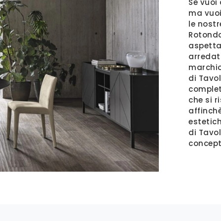
Se vuoi 
ma vuoi 
le nostr
Rotondo
aspetta
arredati
marchio
di Tavol
complet
che si r
affinchè
estetich
di Tavol
concept