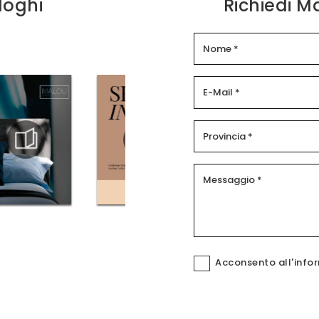
loghi
Richiedi M
Acconsento all'info