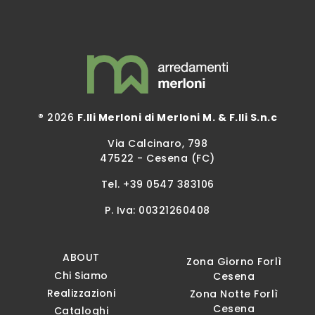
® 2026
F.lli Merloni di Merloni M. & F.lli S.n.c
Via Calcinaro, 798
47522 - Cesena (FC)
Tel.
+39 0547 383106
P. Iva: 00321260408
ABOUT
Zona Giorno Forlì
Chi Siamo
Cesena
Realizzazioni
Zona Notte Forlì
Cesena
Cataloghi