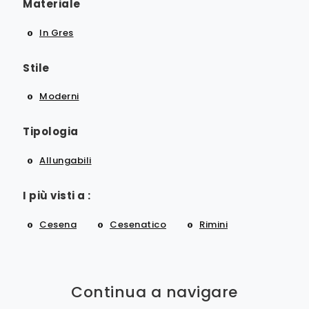
Materiale
In Gres
Stile
Moderni
Tipologia
Allungabili
I più visti a :
Cesena
Cesenatico
Rimini
Continua a navigare