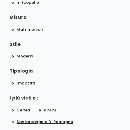
In Ecopelle
Misura
Matrimoniali
Stile
Moderni
Tipologia
Imbottiti
I più visti a :
Cervia
Rimini
Santarcangelo Di Romagna