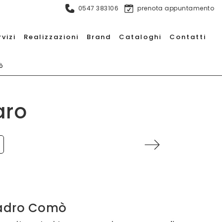
0547 383106
prenota appuntamento
rvizi
Realizzazioni
Brand
Cataloghi
Contatti
ò
aro
adro Comò