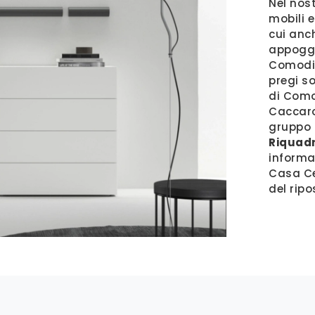
Nel nos
mobili e
cui anch
appoggia
Comodin
pregi so
di Como
Caccaro
gruppo 
Riquadr
informa
Casa Ce
del rip