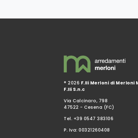
® 2026
F.lli Merloni di Merloni 
F.lli S.n.c
Via Calcinaro, 798
47522 - Cesena (FC)
Tel.
+39 0547 383106
P. Iva: 00321260408