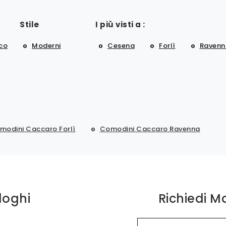
Stile
I più visti a :
co
Moderni
Cesena
Forlì
Ravenn
modini Caccaro Forlì
Comodini Caccaro Ravenna
loghi
Richiedi M