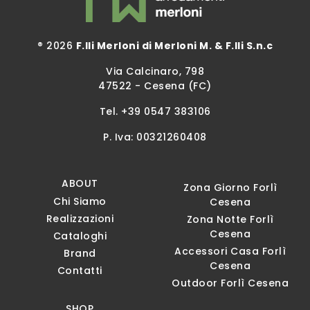
® 2026
F.lli Merloni di Merloni M. & F.lli S.n.c
Via Calcinaro, 798
47522 - Cesena (FC)
Tel.
+39 0547 383106
P. Iva: 00321260408
ABOUT
Zona Giorno Forlì
Chi Siamo
Cesena
Realizzazioni
Zona Notte Forlì
Cesena
Cataloghi
Accessori Casa Forlì
Brand
Cesena
Contatti
Outdoor Forlì Cesena
SHOP