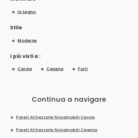
In Legno
Stile
Moderne
I più visti a :
Cervia
Cesena
Forlì
Continua a navigare
Pareti Attrezzate Novamobili Cervia
Pareti Attrezzate Novamobili Cesena